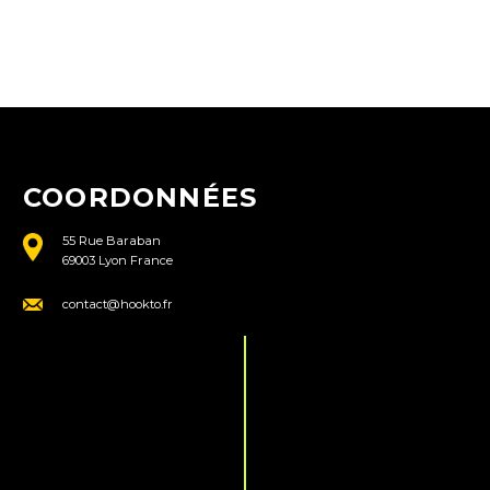
COORDONNÉES
55 Rue Baraban
69003 Lyon France
contact@hookto.fr