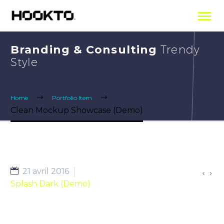
Branding & Consulting
Trendy
Style
Home
Portfolio Item
Clean Mockup Showcase (Demo)
21 avril 2016


Splash Dark (Demo)