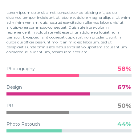
Lorem ipsum dolor sit amet, consectetur adipisicing elit, sed do
eiusmod tempor incididunt ut labore et dolore magna aliqua. Ut enim
ad minim veniam, quis nostrud exercitation ullamco laboris nisi ut
aliquip ex ea commodo consequat. Duis aute irure dolor in
reprehenderit in voluptate velit esse cillum dolore eu fugiat nulla
pariatur. Excepteur sint occaecat cupidatat non proident, sunt in
culpa qui officia deserunt mollit anim id est laborum. Sed ut
perspiciatis unde omnis iste natus error sit voluptatem accusantium
doloremque laudantium, totam rem aperiam.
58%
Photography
67%
Design
50%
PR
44%
Photo Retouch