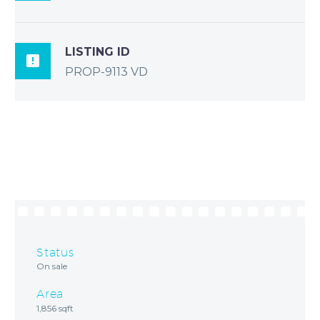
LISTING ID

PROP-9113 VD
Status
On sale
Area
1,856 sqft