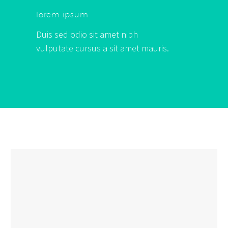
lorem ipsum
Duis sed odio sit amet nibh
vulputate cursus a sit amet mauris.