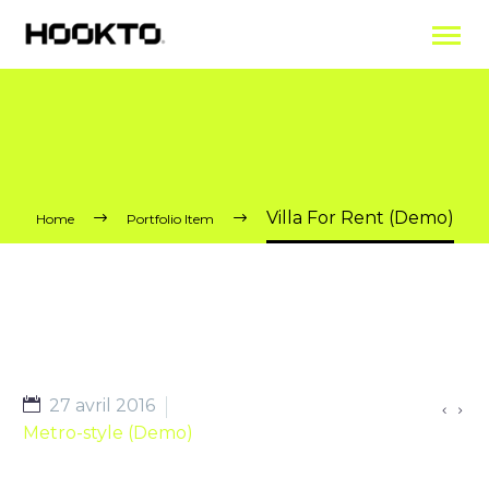
Villa For Rent (Demo)
Home
Portfolio Item
27 avril 2016


Metro-style (Demo)