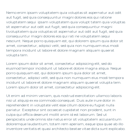
Nemo enim ipsam voluptatem quia voluptas sit aspernatur aut odit
aut fugit, sed quia consequuntur magni dolores eos qui ratione
voluptatem sequi ipsam voluptatem quia volupt tatem quia voluptas
sit aspernatur aut odit aut fugit, sed quia consequuntur magni
tivoluptatem quia voluptas sit aspernatur aut odit aut fugit, sed quia
consequuntur magni dolores eos qui rati ne voluptatem sequi
nesciunt. Neque porro quisquam est, qui dolorem ipsum quia dolor sit
amet, consectetur, adipisci velit, sed quia non numquam eius modi
tempora incidunt ut labore et dolore magnam aliquam quaerat
volupta tem.
Lorem ipsum dolor sit amet, consectetur adipisicing elit, sed do
eiusmod tempor incididunt ut labore et dolore magna aliqua. Neque
porro quisquam est, qui dolorem ipsum quia dolor sit amet,
consectetur, adipisci velit, sed quia non numquam eius modi tempora
incidunt ut labore et dolore magnam aliquam quaerat volupta tem.
Lorem ipsum dolor sit amet, consectetur adipisicing elit.
Ut enim ad minim veniam, quis nostrud exercitation ullamco laboris
nisi ut aliquip ex ea commodo consequat. Duis aute irure dolor in
reprehenderit in voluptate velit esse cillum dolore eu fugiat nulla
pariatur. Excepteur sint occaecat cupidatat non proident, sunt in
culpa qui officia deserunt mollit anim id est laborum. Sed ut
perspiciatis unde omnis iste natus error sit voluptatem accusantium
doloremque laudantium, totam rem aperiam, eaque ipsa quae ab illo
inventore veritatis et quasi architecto beatae vitae dicta sunt explicabo.