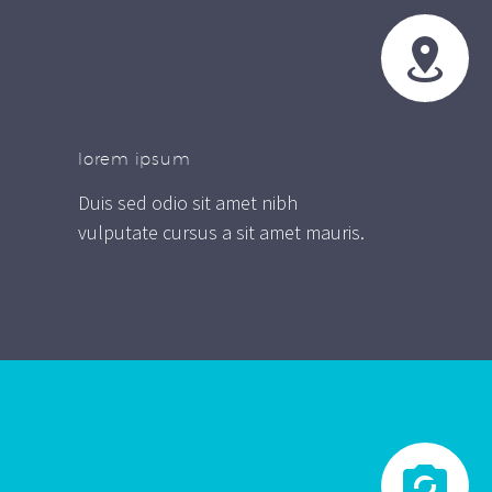


lorem ipsum
Duis sed odio sit amet nibh
vulputate cursus a sit amet mauris.

