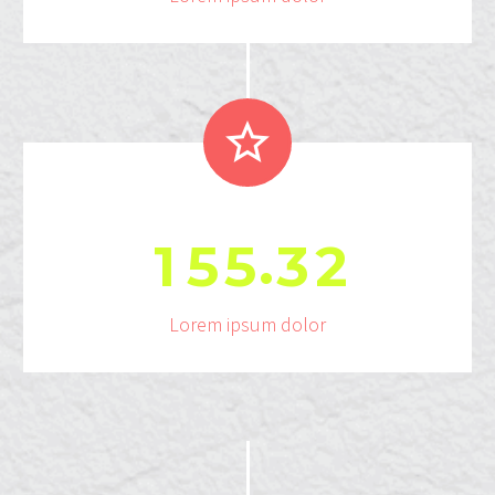


.
1
5
5
3
2
Lorem ipsum dolor