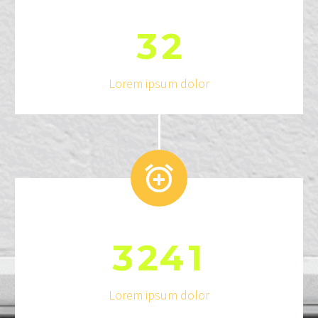
3
2
Lorem ipsum dolor


3
2
4
1
Lorem ipsum dolor