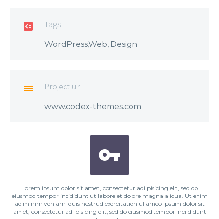
Tags

WordPress,Web, Design
Project url

www.codex-themes.com


Lorem ipsum dolor sit amet, consectetur adi pisicing elit, sed do
eiusmod tempor incididunt ut labore et dolore magna aliqua. Ut enim
ad minim veniam, quis nostrud exercitation ullamco ipsum dolor sit
amet, consectetur adi pisicing elit, sed do eiusmod tempor inci didunt