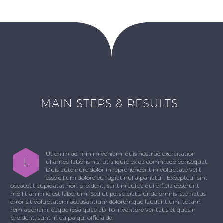
MAIN STEPS & RESULTS
Ut enim ad minim veniam, quis nostrud exercitation
L
ullamco laboris nisi ut aliquip ex ea commodo consequat.
Duis aute irure dolor in reprehenderit in voluptate velit
esse cillum dolore eu fugiat nulla pariatur. Excepteur sint
occaecat cupidatat non proident, sunt in culpa qui officia deserunt
mollit anim id est laborum. Sed ut perspiciatis unde omnis iste natus
error sit voluptatem accusantium doloremque laudantium, totam
rem aperiam, eaque ipsa quae ab illo inventore veritatis et quasin
proident, sunt in culpa qui officia de.