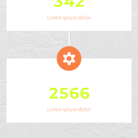
3
4
2
Lorem ipsum dolor


2
5
6
6
Lorem ipsum dolor